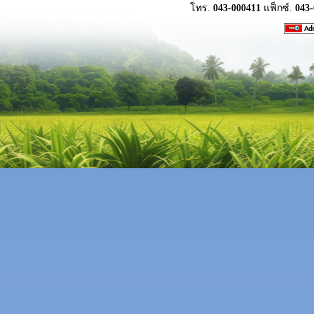
โทร.
043-000411
แฟ็กซ์.
043-