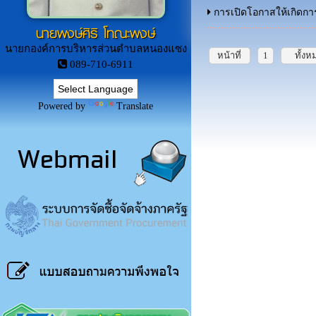
การเปิดโอกาสให้เกิดกา
นายพงษ์ศิริ โทณะพงษ์
นายกองค์การบริหารส่วนตำบลหนองแซง
หน้าที่
1
ทั้งห
089-710-6911
Powered by
Translate