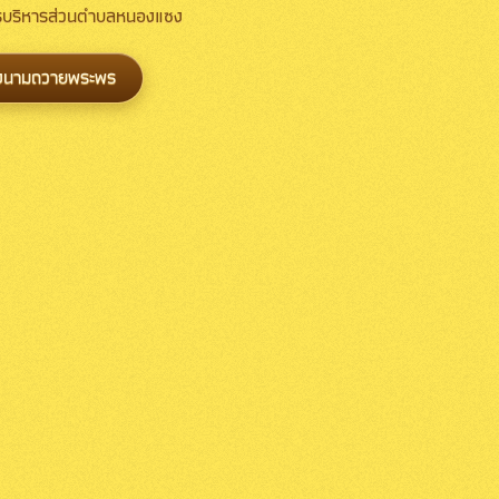
การบริหารส่วนตำบลหนองแซง
งนามถวายพระพร