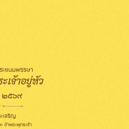
มพระชนมพรรษา
เจ้าอยู่หัว
 ๒๕๖๙
ะเจริญ
ะ ข้าพระพุทธเจ้า